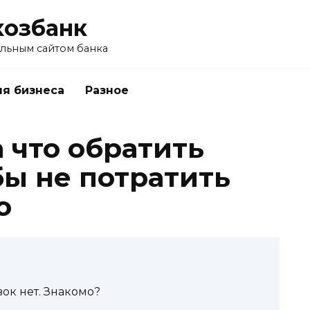
хозбанк
альным сайтом банка
я бизнеса
Разное
а что обратить
бы не потратить
ю
вок нет. Знакомо?