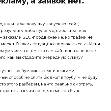
кламу, а заявок нет.
дну и ту же ловушку: запускают сайт,
 результаты либо нулевые, либо стоят как
 — заказали SEO-продвижение, но трафик не
 месяц. В таких ситуациях первая мысль: «Меня
 умысле, а в том, что сам сайт изначально не
того, как вы отдадите очередную сумму?
скучно, как бумажка с техническими
ый способ не слить бюджет в трубу. Я не буду
о этого разберем, на что реально смотреть,
отратить тысячи на то, что можно было