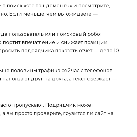
е в поиск «site:вашдомен.ru» и посмотрите,
но. Если меньше, чем вы ожидаете —
да пользователь или поисковый робот
то портит впечатление и снижает позиции.
просить подрядчика показать отчет — дело 10
ше половины трафика сейчас с телефонов.
наползают друг на друга, а текст съезжает —
 часто пропускают. Подрядчик может
а вы просто проверьте, грузится ли сайт на