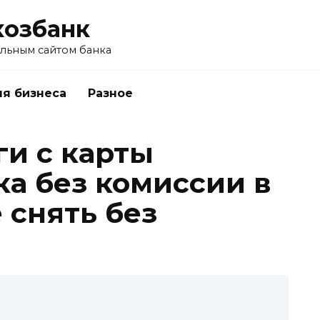
хозбанк
альным сайтом банка
я бизнеса
Разное
ги с карты
ка без комиссии в
 снять без