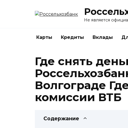
Перейти
Россель
к
содержанию
Не является офици
Карты
Кредиты
Вклады
Дл
Где снять день
Россельхозбан
Волгограде Где
комиссии ВТБ
Содержание