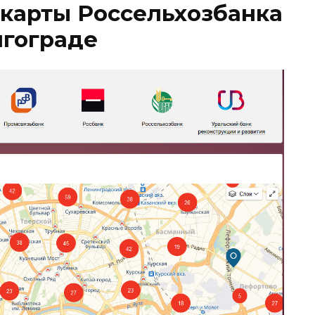
с карты Россельхозбанка
лгограде