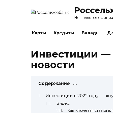
Перейти
Россель
к
содержанию
Не является офици
Карты
Кредиты
Вклады
Дл
Инвестиции —
новости
Содержание
Инвестиции в 2022 году — акт
Видео:
Как ключевая ставка в