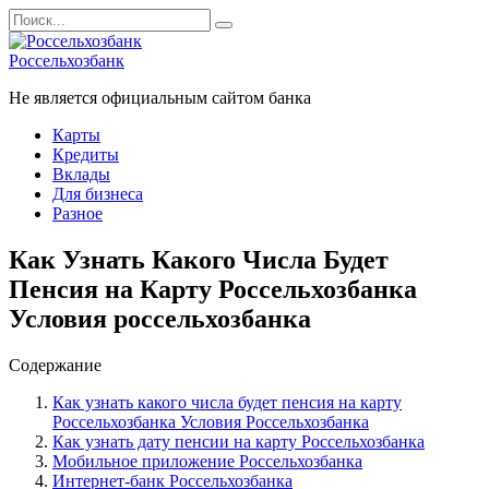
Перейти
Search
к
for:
содержанию
Россельхозбанк
Не является официальным сайтом банка
Карты
Кредиты
Вклады
Для бизнеса
Разное
Как Узнать Какого Числа Будет
Пенсия на Карту Россельхозбанка
Условия россельхозбанка
Содержание
Как узнать какого числа будет пенсия на карту
Россельхозбанка Условия Россельхозбанка
Как узнать дату пенсии на карту Россельхозбанка
Мобильное приложение Россельхозбанка
Интернет-банк Россельхозбанка