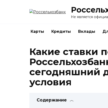
Перейти
Россель
к
содержанию
Не является офици
Карты
Кредиты
Вклады
Дл
Какие ставки п
Россельхозбан
сегодняшний д
условия
Содержание