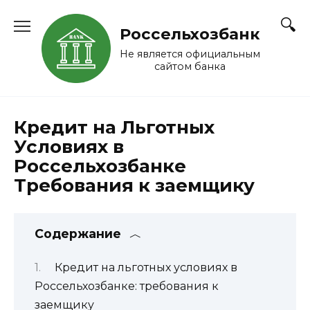
Перейти
к
Россельхозбанк
содержанию
Не является официальным
сайтом банка
Кредит на Льготных
Условиях в
Россельхозбанке
Требования к заемщику
Содержание
Кредит на льготных условиях в
Россельхозбанке: требования к
заемщику