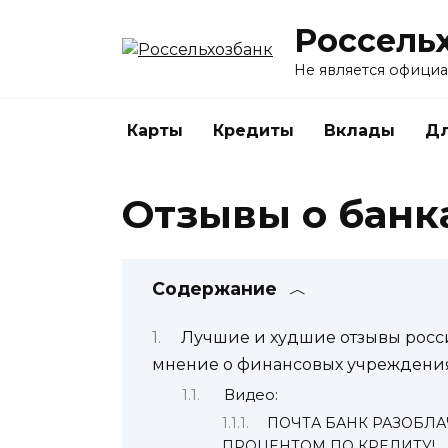
Перейти
Россель
к
содержанию
Не является офици
Карты
Кредиты
Вклады
Дл
Отзывы о банк
Содержание
Лучшие и худшие отзывы росси
мнение о финансовых учреждени
Видео:
ПОЧТА БАНК РАЗОБЛА
ПРОЦЕНТОМ ПО КРЕДИТУ!