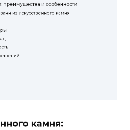
я: преимущества и особенности
ванн из искусственного камня
еры
ход
ость
решений
ь
енного камня: