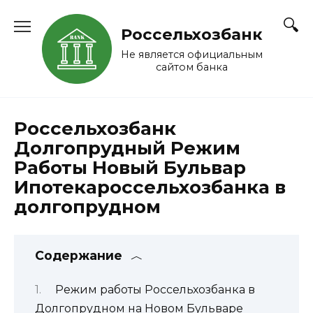
Перейти
к
Россельхозбанк
содержанию
Не является официальным
сайтом банка
Россельхозбанк
Долгопрудный Режим
Работы Новый Бульвар
Ипотекароссельхозбанка в
долгопрудном
Содержание
Режим работы Россельхозбанка в
Долгопрудном на Новом Бульваре