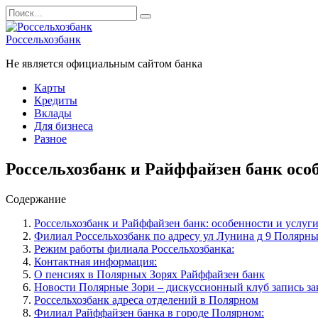
Перейти
Search
к
for:
содержанию
Россельхозбанк
Не является официальным сайтом банка
Карты
Кредиты
Вклады
Для бизнеса
Разное
Россельхозбанк и Райффайзен банк осо
Содержание
Россельхозбанк и Райффайзен банк: особенности и услуг
Филиал Россельхозбанк по адресу ул Лунина д 9 Полярн
Режим работы филиала Россельхозбанка:
Контактная информация:
О пенсиях в Полярных Зорях Райффайзен банк
Новости Полярные Зори – дискуссионный клуб запись за
Россельхозбанк адреса отделений в Полярном
Филиал Райффайзен банка в городе Полярном: