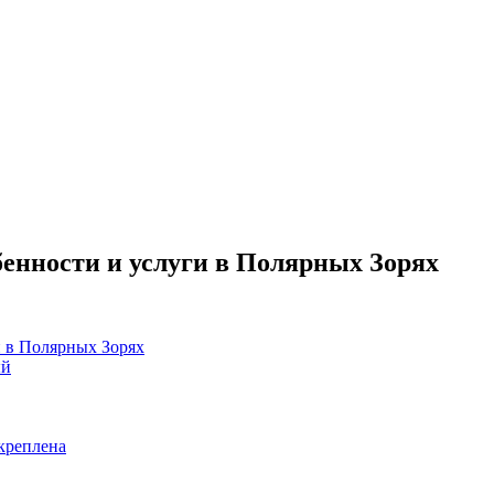
бенности и услуги в Полярных Зорях
и в Полярных Зорях
ый
креплена