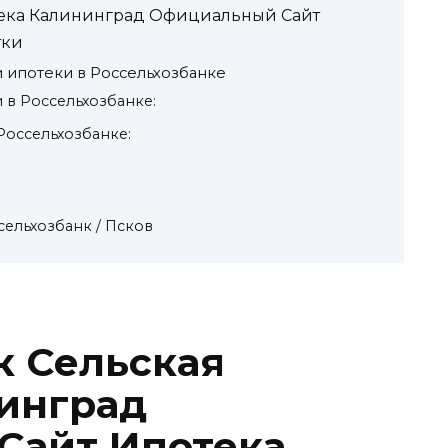
тека Калининград Официальный Сайт
тки
 ипотеки в Россельхозбанке
 в Россельхозбанке:
Россельхозбанке:
сельхозбанк / Псков
к Сельская
инград
Сайт Ипотека