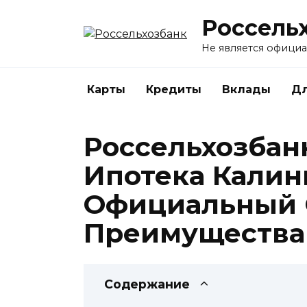
Перейти
Россель
к
содержанию
Не является офици
Карты
Кредиты
Вклады
Дл
Россельхозбан
Ипотека Калин
Официальный 
Преимущества 
Содержание