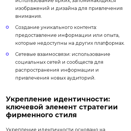
использование ярких, запоминающихся
изображений и дизайна для привлечения
внимания.
Создание уникального контента:
предоставление информации или опыта,
которые недоступны на других платформах.
Сетевые взаимосвязи: использование
социальных сетей и сообществ для
распространения информации и
привлечения новых аудиторий.
Укрепление идентичности:
ключевой элемент стратегии
фирменного стиля
Укрепление идентичности основано на