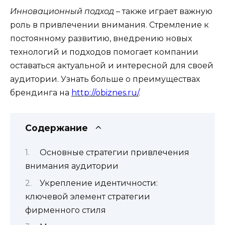
Инновационный подход
– также играет важную
роль в привлечении внимания. Стремление к
постоянному развитию, внедрению новых
технологий и подходов помогает компании
оставаться актуальной и интересной для своей
аудитории. Узнать больше о преимуществах
брендинга на
http://obiznes.ru/
.
Содержание
Основные стратегии привлечения
внимания аудитории
Укрепление идентичности:
ключевой элемент стратегии
фирменного стиля