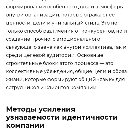
формировании особенного духа и атмосферы
внутри организации, которые отражают ее
ценности, цели и уникальный стиль. Это не
только способ различения от конкурентов, но и
создание прочного эмоционального
связующего звена как внутри коллектива, так и
среди целевой аудитории. Основные
строительные блоки этого процесса — это
коллективные убеждения, общие цели и образ
жизни, которые формируют общий «язык» для
сотрудников и клиентов компании.
Методы усиления
узнаваемости идентичности
компании