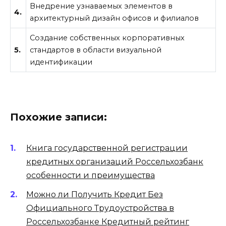
Внедрение узнаваемых элементов в
4.
архитектурный дизайн офисов и филиалов
Создание собственных корпоративных
5.
стандартов в области визуальной
идентификации
Похожие записи:
Книга государственной регистрации
кредитных организаций Россельхозбанк
особенности и преимущества
Можно ли Получить Кредит Без
Официального Трудоустройства в
Россельхозбанке Кредитный рейтинг