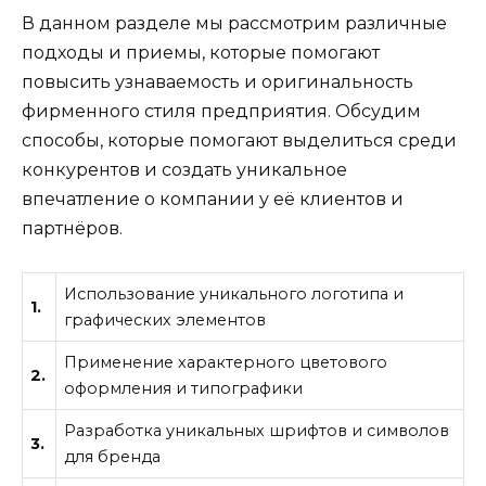
В данном разделе мы рассмотрим различные
подходы и приемы, которые помогают
повысить узнаваемость и оригинальность
фирменного стиля предприятия. Обсудим
способы, которые помогают выделиться среди
конкурентов и создать уникальное
впечатление о компании у её клиентов и
партнёров.
Использование уникального логотипа и
1.
графических элементов
Применение характерного цветового
2.
оформления и типографики
Разработка уникальных шрифтов и символов
3.
для бренда