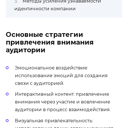
Методы усиления узнаваемости
идентичности компании
Основные стратегии
привлечения внимания
аудитории
Эмоциональное воздействие:
использование эмоций для создания
связи с аудиторией.
Интерактивный контент: привлечение
внимания через участие и вовлечение
аудитории в процесс взаимодействия.
Визуальная привлекательность: