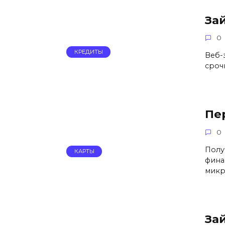
За
0
КРЕДИТЫ
Веб-
сроч
Пе
0
Полу
КАРТЫ
фина
микр
За