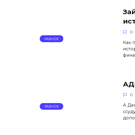
За
ис
0
РАЗНОЕ
Как 
истор
фина
АД
0
А Де
РАЗНОЕ
ссуд
допо