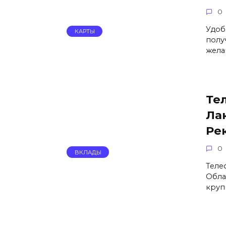
0
Удоб
КАРТЫ
полу
жела
Те
Ла
Ре
0
ВКЛАДЫ
Теле
Обла
круп