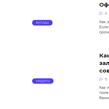
Оф
0
Как 
ВКЛАДЫ
Если
сроч
Ка
за
со
0
КРЕДИТЫ
Как 
поле
банк