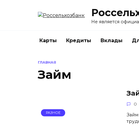
Перейти
Россель
к
содержанию
Не является офици
Карты
Кредиты
Вклады
Дл
ГЛАВНАЯ
Займ
За
0
РАЗНОЕ
Займ
труд