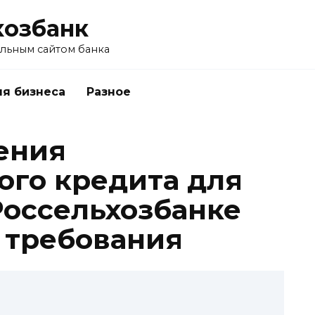
хозбанк
альным сайтом банка
я бизнеса
Разное
ения
ого кредита для
Россельхозбанке
 требования